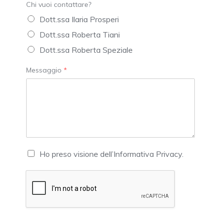
Chi vuoi contattare?
Dott.ssa Ilaria Prosperi
Dott.ssa Roberta Tiani
Dott.ssa Roberta Speziale
Messaggio
*
C
Ho preso visione dell’Informativa Privacy.
h
e
c
k
*