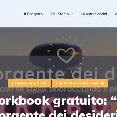
Il Progetto
Chi Siamo
I Nostri Servizi
A
Espressione di Sé
Laboratori esperienziali
rkbook gratuito: 
orgente dei desider