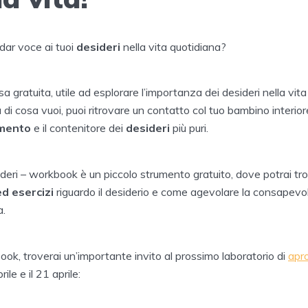
dar voce ai tuoi
desideri
nella vita quotidiana?
a gratuita, utile ad esplorare l’importanza dei desideri nella vita d
di cosa vuoi, puoi ritrovare un contatto col tuo bambino interio
imento
e il contenitore dei
desideri
più puri.
deri – workbook è un piccolo strumento gratuito, dove potrai tr
d esercizi
riguardo il desiderio e come agevolare la consapevo
a.
book, troverai un’importante invito al prossimo laboratorio di
apro
ile e il 21 aprile: