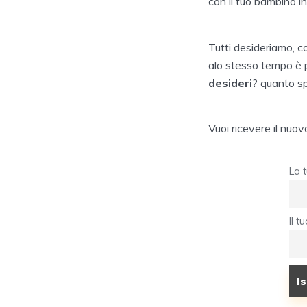
con il tuo bambino in
Tutti desideriamo, c
alo stesso tempo è pr
desideri
? quanto s
Vuoi ricevere il nuo
La 
Il 