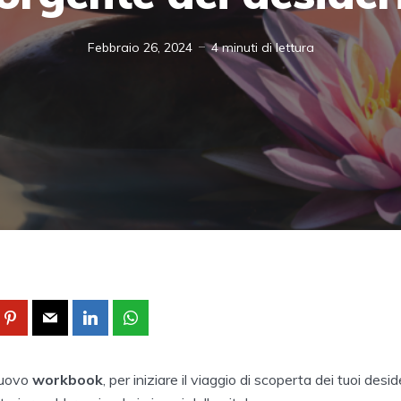
Febbraio 26, 2024
4 minuti di lettura
nuovo
workbook
, per iniziare il viaggio di scoperta dei tuoi desid