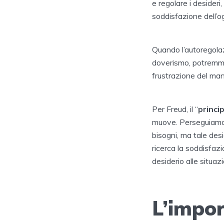
e regolare i desideri
soddisfazione dell’o
Quando l’autoregola
doverismo, potremmo
frustrazione del man
Per Freud, il “
princi
muove. Perseguiamo e
bisogni, ma tale desi
ricerca la soddisfazi
desiderio alle situazi
L’impor