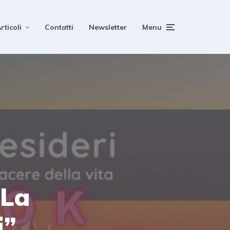
rticoli
Contatti
Newsletter
Menu
“La
i”