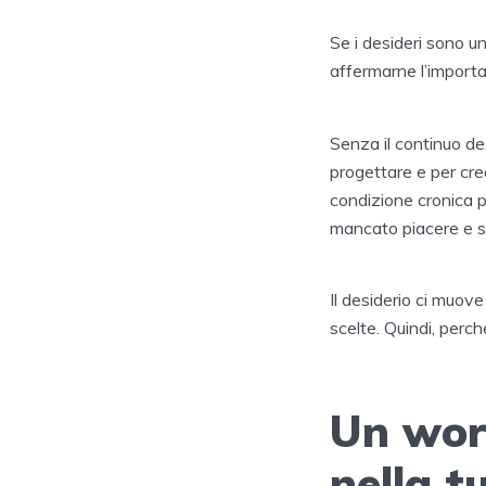
Se i desideri sono un
affermarne l’importa
Senza il continuo des
progettare e per cr
condizione cronica p
mancato piacere e s
Il desiderio ci muove
scelte. Quindi, perch
Un work
nella t