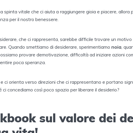
a spinta vitale che ci aiuta a raggiungere gioia e piacere, allora
nza per il nostro benessere.
iderare, che ci rappresenta, sarebbe difficile trovare un motivo 
eare. Quando smettiamo di desiderare, sperimentiamo
noia
, qua
ossiamo provare demotivazione, difficoltà ad iniziare azioni co
entire poca speranza.
 e ci orienta verso direzioni che ci rappresentano e portano signi
é ci concediamo così poco spazio per liberare il desiderio?
book sul valore dei de
ua vita!