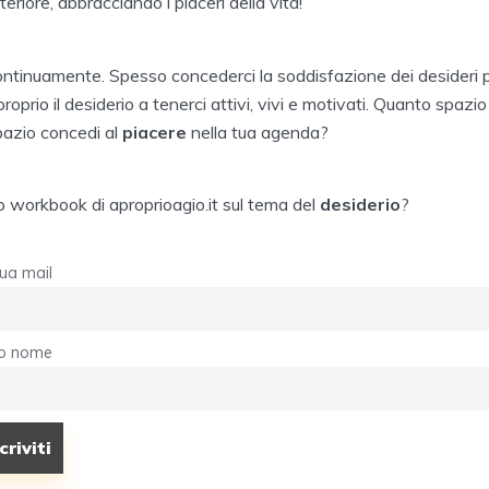
teriore, abbracciando i piaceri della vita!
ontinuamente. Spesso concederci la soddisfazione dei desideri pu
oprio il desiderio a tenerci attivi, vivi e motivati. Quanto spazio 
pazio concedi al
piacere
nella tua agenda?
vo workbook di aproprioagio.it sul tema del
desiderio
?
tua mail
tuo nome