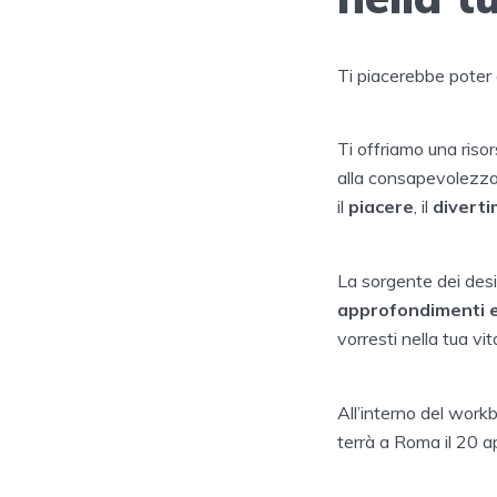
Ti piacerebbe poter 
Ti offriamo una risors
alla consapevolezza 
il
piacere
, il
divert
La sorgente dei desi
approfondimenti e
vorresti nella tua vit
All’interno del work
terrà a Roma il 20 apr