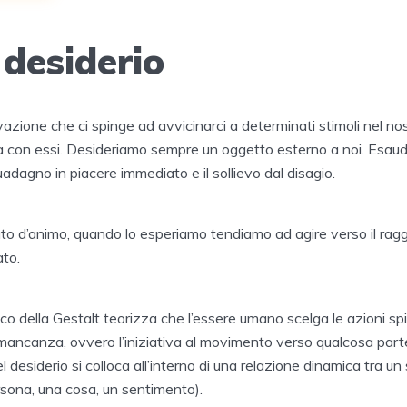
l desiderio
tivazione che ci spinge ad avvicinarci a determinati stimoli nel n
tà con essi. Desideriamo sempre un oggetto esterno a noi. Esaud
guadagno in piacere immediato e il sollievo dal disagio.
tato d’animo, quando lo esperiamo tendiamo ad agire verso il ra
ato.
ico della Gestalt teorizza che l’essere umano scelga le azioni sp
mancanza, ovvero l’iniziativa al movimento verso qualcosa parte
l desiderio si colloca all’interno di una relazione dinamica tra u
rsona, una cosa, un sentimento).